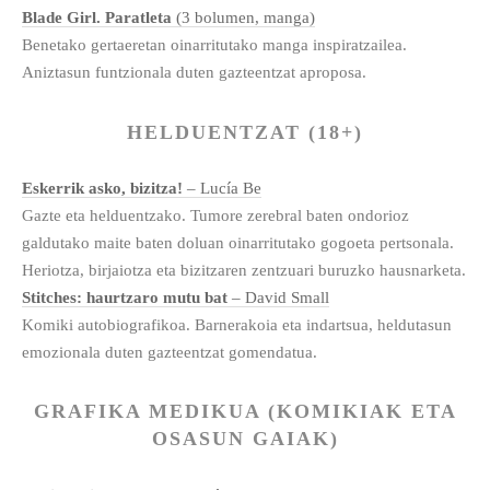
Blade Girl. Paratleta
(3 bolumen, manga)
Benetako gertaeretan oinarritutako manga inspiratzailea.
Aniztasun funtzionala duten gazteentzat aproposa.
HELDUENTZAT (18+)
Eskerrik asko, bizitza!
– Lucía Be
Gazte eta helduentzako. Tumore zerebral baten ondorioz
galdutako maite baten doluan oinarritutako gogoeta pertsonala.
Heriotza, birjaiotza eta bizitzaren zentzuari buruzko hausnarketa.
Stitches: haurtzaro mutu bat
– David Small
Komiki autobiografikoa. Barnerakoia eta indartsua, heldutasun
emozionala duten gazteentzat gomendatua.
GRAFIKA MEDIKUA (KOMIKIAK ETA
OSASUN GAIAK)