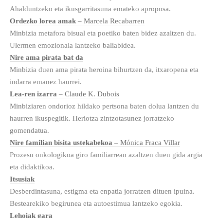
Ahalduntzeko eta ikusgarritasuna emateko aproposa.
Ordezko lorea amak
– Marcela Recabarren
Minbizia metafora bisual eta poetiko baten bidez azaltzen du.
Ulermen emozionala lantzeko baliabidea.
Nire ama pirata bat da
Minbizia duen ama pirata heroina bihurtzen da, itxaropena eta
indarra emanez haurrei.
Lea-ren izarra
– Claude K. Dubois
Minbiziaren ondorioz hildako pertsona baten dolua lantzen du
haurren ikuspegitik. Heriotza zintzotasunez jorratzeko
gomendatua.
Nire familian bisita ustekabekoa
– Mónica Fraca Villar
Prozesu onkologikoa giro familiarrean azaltzen duen gida argia
eta didaktikoa.
Itsusiak
Desberdintasuna, estigma eta enpatia jorratzen dituen ipuina.
Bestearekiko begirunea eta autoestimua lantzeko egokia.
Lehoiak gara