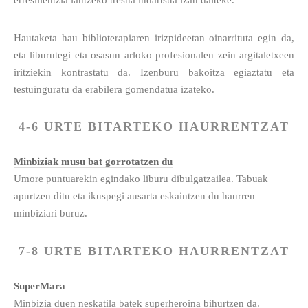
erresilientzia lantzeko tresna indartsua izan daiteke.
Hautaketa hau biblioterapiaren irizpideetan oinarrituta egin da,
eta liburutegi eta osasun arloko profesionalen zein argitaletxeen
iritziekin kontrastatu da. Izenburu bakoitza egiaztatu eta
testuinguratu da erabilera gomendatua izateko.
4-6 URTE BITARTEKO HAURRENTZAT
Minbiziak musu bat gorrotatzen du
Umore puntuarekin egindako liburu dibulgatzailea. Tabuak
apurtzen ditu eta ikuspegi ausarta eskaintzen du haurren
minbiziari buruz.
7-8 URTE BITARTEKO HAURRENTZAT
SuperMara
Minbizia duen neskatila batek superheroina bihurtzen da.