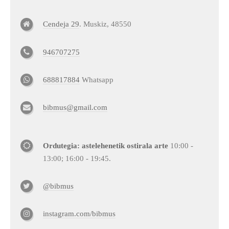
Cendeja 29
. Muskiz, 48550
946707275
688817884
Whatsapp
bibmus@gmail.com
Ordutegia: astelehenetik ostirala arte
10:00 -
13:00; 16:00 - 19:45.
@bibmus
instagram.com/bibmus