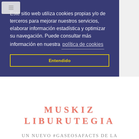
Este sitio web utiliza cookies propias y/o de
terceros para mejorar nuestros servicios,
elaborar información estadística y optimizar
su navegación. Puede consultar más
información en nuestra
política de cookies
Entendido
MUSKIZ
LIBURUTEGIA
UN NUEVO #GASEOSAFACTS DE LA