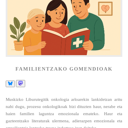
FAMILIENTZAKO GOMENDIOAK
Muskizko Liburutegitik onkologia arloarekin lankidetzan aritu
nahi dugu, prozesu onkologikoak bizi dituzten haur, nerabe eta
haien familien laguntza emozionala emateko. Haur eta
gazteentzako literaturak ulermena, adierazpen emozionala eta