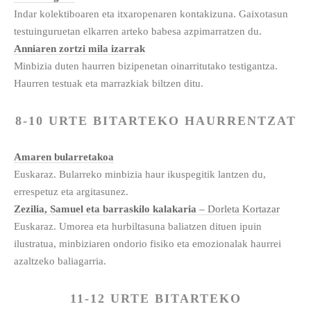
Indar kolektiboaren eta itxaropenaren kontakizuna. Gaixotasun
testuinguruetan elkarren arteko babesa azpimarratzen du.
Anniaren zortzi mila izarrak
Minbizia duten haurren bizipenetan oinarritutako testigantza.
Haurren testuak eta marrazkiak biltzen ditu.
8-10 URTE BITARTEKO HAURRENTZAT
Amaren bularretakoa
Euskaraz. Bularreko minbizia haur ikuspegitik lantzen du,
errespetuz eta argitasunez.
Zezilia, Samuel eta barraskilo kalakaria
– Dorleta Kortazar
Euskaraz. Umorea eta hurbiltasuna baliatzen dituen ipuin
ilustratua, minbiziaren ondorio fisiko eta emozionalak haurrei
azaltzeko baliagarria.
11-12 URTE BITARTEKO