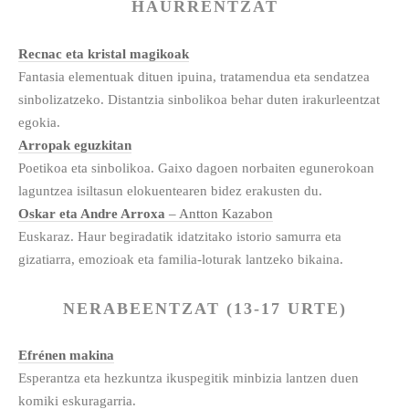
HAURRENTZAT
Recnac eta kristal magikoak
Fantasia elementuak dituen ipuina, tratamendua eta sendatzea
sinbolizatzeko. Distantzia sinbolikoa behar duten irakurleentzat
egokia.
Arropak eguzkitan
Poetikoa eta sinbolikoa. Gaixo dagoen norbaiten egunerokoan
laguntzea isiltasun elokuentearen bidez erakusten du.
Oskar eta Andre Arroxa
– Antton Kazabon
Euskaraz. Haur begiradatik idatzitako istorio samurra eta
gizatiarra, emozioak eta familia-loturak lantzeko bikaina.
NERABEENTZAT (13-17 URTE)
Efrénen makina
Esperantza eta hezkuntza ikuspegitik minbizia lantzen duen
komiki eskuragarria.