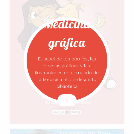
Medicina
gráfica
El papel de los cómics, las
novelas gráficas y las
ilustraciones en el mundo de
la Medicina ahora desde tu
biblioteca
Ir