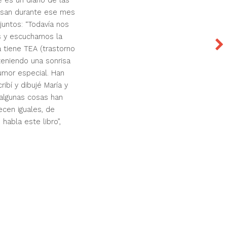
e es un diario de las
asan durante ese mes
untos: “Todavía nos
s y escuchamos la
a tiene TEA (trastorno
teniendo una sonrisa
umor especial. Han
bí y dibujé María y
 algunas cosas han
cen iguales, de
habla este libro”,