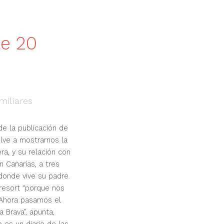
e 20
miliares
e la publicación de
elve a mostrarnos la
ra, y su relación con
n Canarias, a tres
donde vive su padre.
resort “porque nos
 Ahora pasamos el
 Brava”, apunta,