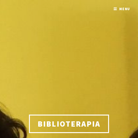
MENU
Este sitio web utiliza cookies propias y/o de
terceros para mejorar nuestros servicios,
elaborar información estadística y optimizar
su navegación. Puede consultar mas
información en nuestra política de cookies
Más información
Entendido
BIBLIOTERAPIA